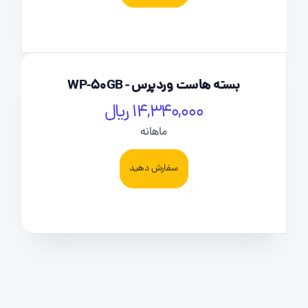
بسته هاست وردپرس - WP-50GB
14,340,000 ریال
ماهانه
سفارش دهید