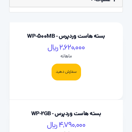
عملیات
بسته هاست وردپرس - WP-500MB
2,620,000 ریال
ماهانه
سفارش دهید
بسته هاست وردپرس - WP-2GB
4,790,000 ریال