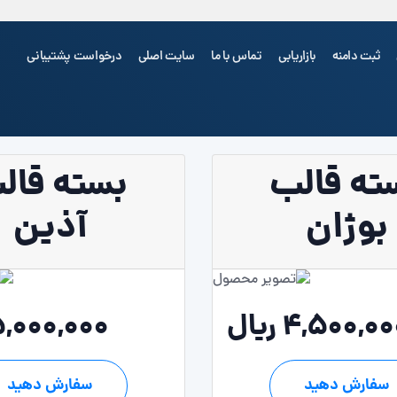
ثبت دامنه
بازاریابی
تماس با ما
سایت اصلی
درخواست پشتیبانی
ته قالب
بسته قال
شما هی
بوژان
آذین
4,500,0 ریال
5,000,000 ریا
سفارش دهید
سفارش دهید