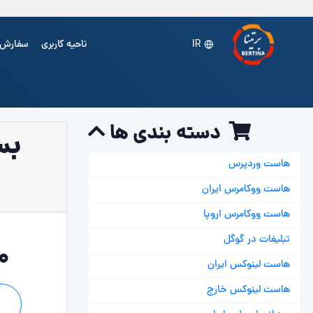
ناحیه کاربری
سفارش
IR
دسته بندی ها
بس
هاست وردپرس
هاست ووکامرس ایران
هاست ووکامرس اروپا
تبلیغات در گوگل
00
هاست لینوکس ایران
هاست لینوکس خارج