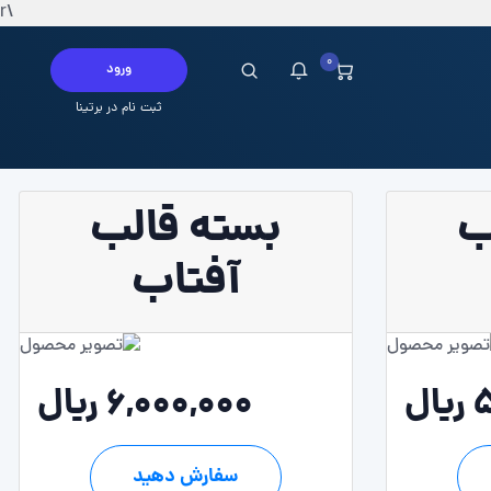
\r
0
ورود
ثبت نام در برتینا
ب
بسته قالب
چ پیامی در این لحظه ندارید
آفتاب
ل
6,000,000 ریال
سفارش دهید