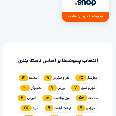
109,080,000 ریال/سالیانه
انتخاب پسوندها بر اساس دسته بندی
12
9
25
پرطرفدار
هنر و سرگرمی
تجارت
21
7
7
شهر و کشور
ورزش
تکنولوژی
6
10
50
خدمات
پول و اقتصاد
آموزش
25
9
9
خوراکی
اوقات فراغت
خرید