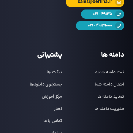
sales@bertina.ir
49135 - 021
49169000 - 021
دامنه ها
پشتیبانی
ثبت دامنه جدید
تیکت ها
انتقال دامنه شما
جستجوی دانلودها
تمدید دامنه ها
مرکز آموزش
مدیریت دامنه ها
اخبار
تماس با ما