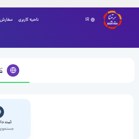
ناحیه کاربری
سفارش
IR
مرحل
ش
ثبت دا
جستجوی 