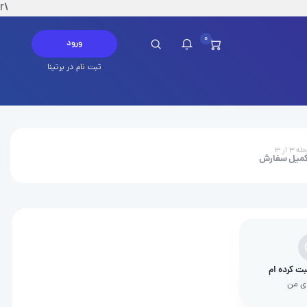
\r
0
ورود
ثبت نام در برتینا
چ پیامی در این لحظه ندارید
ه ۳ از ۳
میل سفارش
ثبت کرده ام
ی من