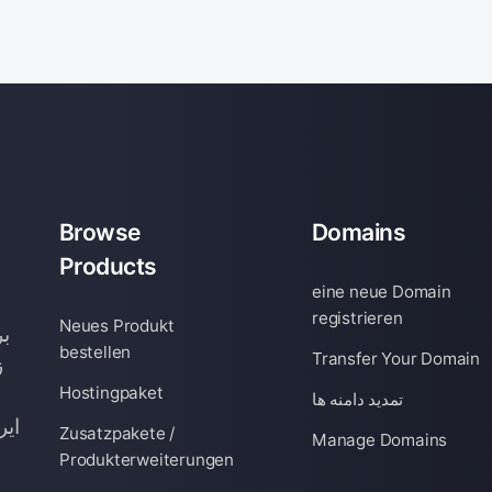
Browse
Domains
Products
eine neue Domain
registrieren
Neues Produkt
بر
bestellen
Transfer Your Domain
ز
Hostingpaket
تمدید دامنه ها
ایر
Zusatzpakete /
Manage Domains
Produkterweiterungen
م