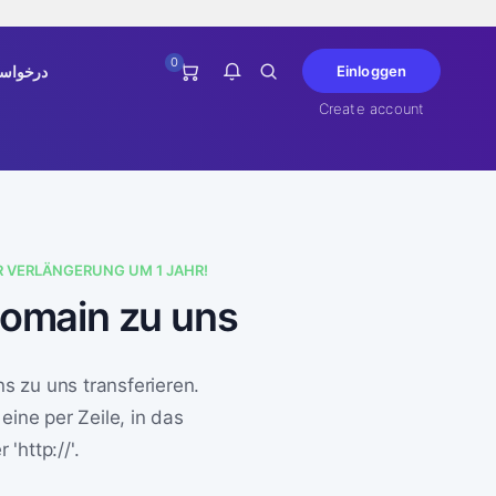
0
درخواست
Einloggen
Create account
Sie haben zurzeit keine
Benachrichtigungen.
ER VERLÄNGERUNG UM 1 JAHR!
 Domain zu uns
 zu uns transferieren.
ine per Zeile, in das
'http://'.