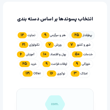
انتخاب پسوندها بر اساس دسته بندی
12
9
25
پرطرفدار
هنر و سرگرمی
تجارت
21
7
7
شهر و کشور
ورزش
تکنولوژی
6
10
50
خدمات
پول و اقتصاد
آموزش
25
9
9
خوراکی
اوقات فراغت
خرید
121
16
3
املاک
نوآوری
Other
.com