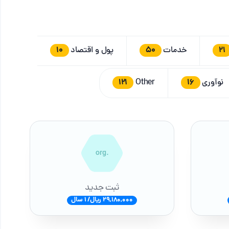
10
50
21
خدمات
پول و اقتصاد
121
16
نوآوری
Other
.org
ثبت جدید
29,180,000 ریال/ 1 سال