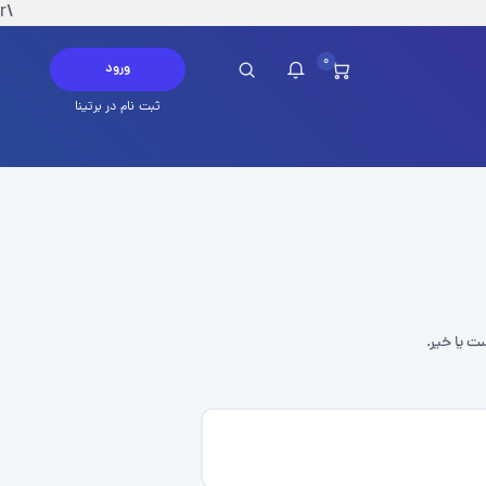
\r
0
ورود
ثبت نام در برتینا
چ پیامی در این لحظه ندارید
ست یا خیر.