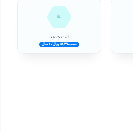
.io
ثبت جدید
111,310,000 ریال/ 1 سال