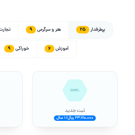
9
25
پرطرفدار
هنر و سرگرمی
تجار
9
6
آموزش
خوراکی
.com
ثبت جدید
23,710,000 ریال/ 1 سال