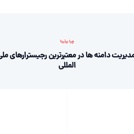
چرا برتینا
دیریت دامنه ها در معتبرترین رجیسترارهای ملی
المللی