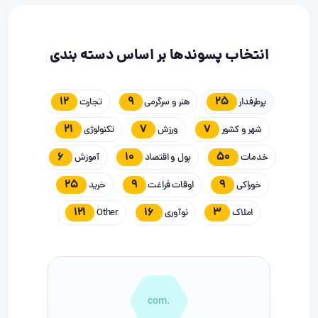
انتخاب پسوندها بر اساس دسته بندی
12
9
25
پرطرفدار
هنر و سرگرمی
تجارت
21
7
7
شهر و کشور
ورزش
تکنولوژی
6
10
50
خدمات
پول و اقتصاد
آموزش
25
9
9
خوراکی
اوقات فراغت
خرید
121
16
3
املاک
نوآوری
Other
.com