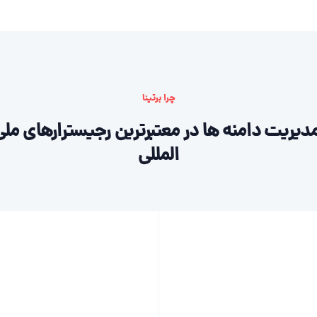
چرا برتینا
دیریت دامنه ها در معتبرترین رجیسترارهای ملی
المللی