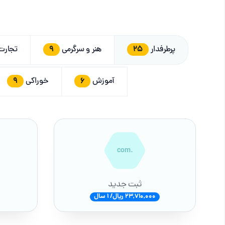
9
25
پرطرفدار
هنر و سرگرمی
تجار
9
6
آموزش
خوراکی
.com
ثبت جدید
23,710,000 ریال/ 1 سال