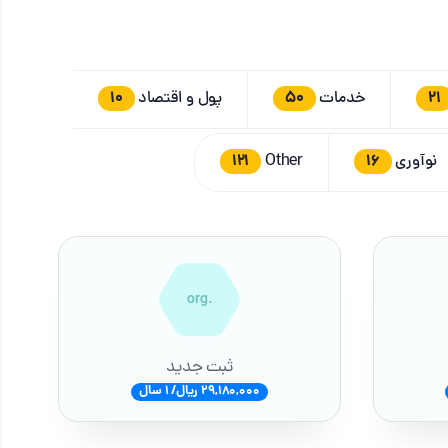
10
50
21
خدمات
پول و اقتصاد
121
16
نوآوری
Other
.org
ثبت جدید
29,180,000 ریال/ 1 سال