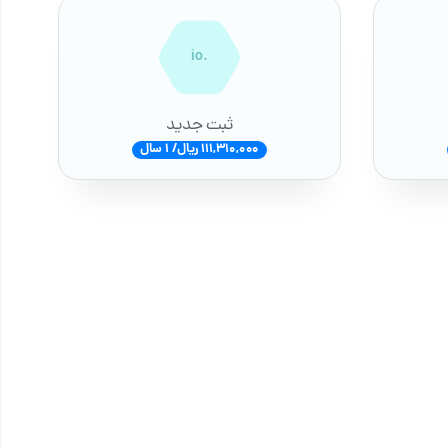
.io
ثبت جدید
111,310,000 ریال/ 1 سال