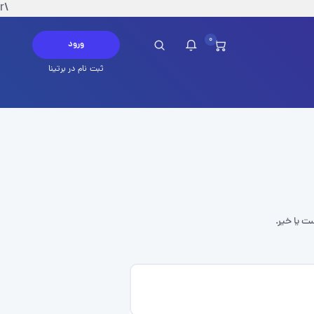
\r
0
ورود
ثبت نام در برتینا
چ پیامی در این لحظه ندارید
ست یا خیر.