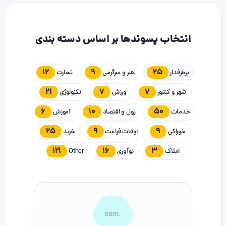
انتخاب پسوندها بر اساس دسته بندی
12
9
25
پرطرفدار
هنر و سرگرمی
تجارت
21
7
7
شهر و کشور
ورزش
تکنولوژی
6
10
50
خدمات
پول و اقتصاد
آموزش
25
9
9
خوراکی
اوقات فراغت
خرید
121
16
3
املاک
نوآوری
Other
.com