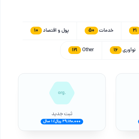
10
50
21
خدمات
پول و اقتصاد
121
16
نوآوری
Other
.org
ثبت جدید
29,180,000 ریال/ 1 سال