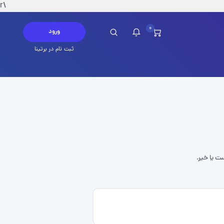
\r
0
ورود
ثبت نام در برتینا
چ پیامی در این لحظه ندارید
ست یا خیر.