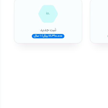
.io
ثبت جدید
111,310,000 ریال/ 1 سال