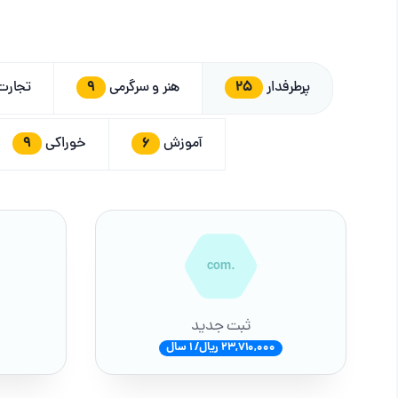
9
25
پرطرفدار
هنر و سرگرمی
تجار
9
6
آموزش
خوراکی
.com
ثبت جدید
23,710,000 ریال/ 1 سال