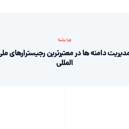
چرا برتینا
دیریت دامنه ها در معتبرترین رجیسترارهای ملی
المللی