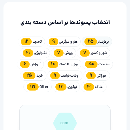
انتخاب پسوندها بر اساس دسته بندی
12
9
25
پرطرفدار
هنر و سرگرمی
تجارت
21
7
7
شهر و کشور
ورزش
تکنولوژی
6
10
50
خدمات
پول و اقتصاد
آموزش
25
9
9
خوراکی
اوقات فراغت
خرید
121
16
3
املاک
نوآوری
Other
.com