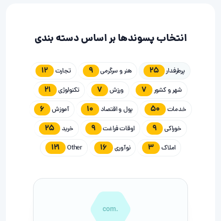
انتخاب پسوندها بر اساس دسته بندی
12
9
25
پرطرفدار
هنر و سرگرمی
تجارت
21
7
7
شهر و کشور
ورزش
تکنولوژی
6
10
50
خدمات
پول و اقتصاد
آموزش
25
9
9
خوراکی
اوقات فراغت
خرید
121
16
3
املاک
نوآوری
Other
.com