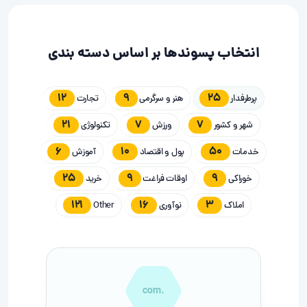
انتخاب پسوندها بر اساس دسته بندی
12
9
25
پرطرفدار
هنر و سرگرمی
تجارت
21
7
7
شهر و کشور
ورزش
تکنولوژی
6
10
50
خدمات
پول و اقتصاد
آموزش
25
9
9
خوراکی
اوقات فراغت
خرید
121
16
3
املاک
نوآوری
Other
.com