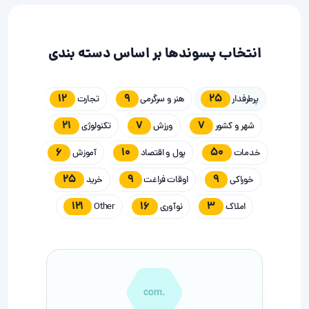
انتخاب پسوندها بر اساس دسته بندی
12
9
25
پرطرفدار
هنر و سرگرمی
تجارت
21
7
7
شهر و کشور
ورزش
تکنولوژی
6
10
50
خدمات
پول و اقتصاد
آموزش
25
9
9
خوراکی
اوقات فراغت
خرید
121
16
3
املاک
نوآوری
Other
.com