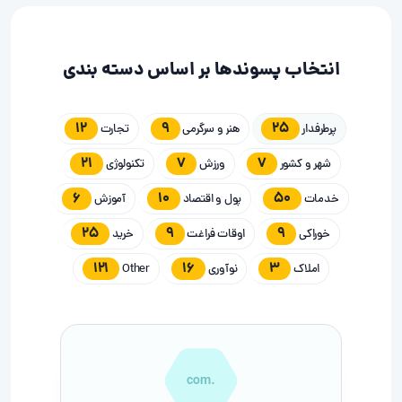
انتخاب پسوندها بر اساس دسته بندی
12
9
25
پرطرفدار
هنر و سرگرمی
تجارت
21
7
7
شهر و کشور
ورزش
تکنولوژی
6
10
50
خدمات
پول و اقتصاد
آموزش
25
9
9
خوراکی
اوقات فراغت
خرید
121
16
3
املاک
نوآوری
Other
.com