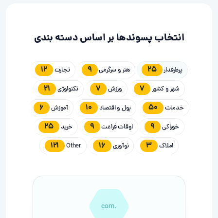
انتخاب پسوندها بر اساس دسته بندی
12
9
25
پرطرفدار
هنر و سرگرمی
تجارت
21
7
7
شهر و کشور
ورزش
تکنولوژی
6
10
50
خدمات
پول و اقتصاد
آموزش
25
9
9
خوراکی
اوقات فراغت
خرید
121
16
3
املاک
نوآوری
Other
.com