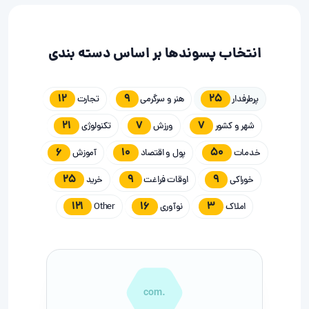
انتخاب پسوندها بر اساس دسته بندی
12
9
25
پرطرفدار
هنر و سرگرمی
تجارت
21
7
7
شهر و کشور
ورزش
تکنولوژی
6
10
50
خدمات
پول و اقتصاد
آموزش
25
9
9
خوراکی
اوقات فراغت
خرید
121
16
3
املاک
نوآوری
Other
.com