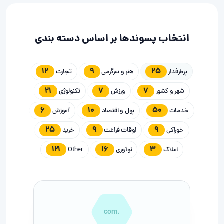
انتخاب پسوندها بر اساس دسته بندی
12
9
25
پرطرفدار
هنر و سرگرمی
تجارت
21
7
7
شهر و کشور
ورزش
تکنولوژی
6
10
50
خدمات
پول و اقتصاد
آموزش
25
9
9
خوراکی
اوقات فراغت
خرید
121
16
3
املاک
نوآوری
Other
.com