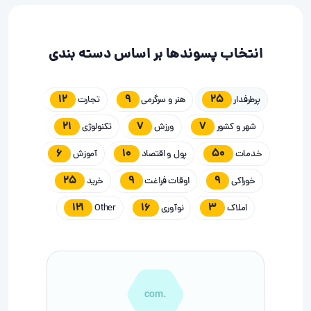
انتخاب پسوندها بر اساس دسته بندی
12
9
25
پرطرفدار
هنر و سرگرمی
تجارت
21
7
7
شهر و کشور
ورزش
تکنولوژی
6
10
50
خدمات
پول و اقتصاد
آموزش
25
9
9
خوراکی
اوقات فراغت
خرید
121
16
3
املاک
نوآوری
Other
.com