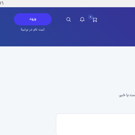
\r
0
ورود
ثبت نام در برتینا
چ پیامی در این لحظه ندارید
ست یا خیر.