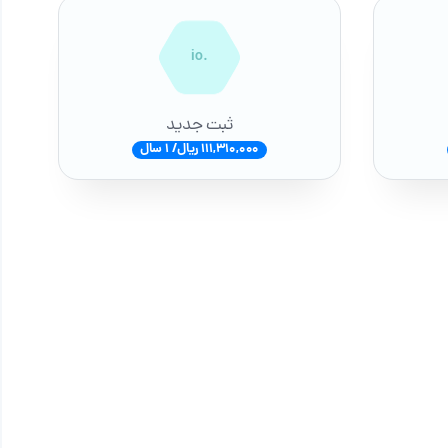
.io
ثبت جدید
111,310,000 ریال/ 1 سال