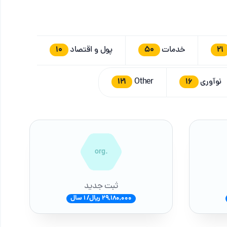
10
50
21
خدمات
پول و اقتصاد
121
16
نوآوری
Other
.org
ثبت جدید
29,180,000 ریال/ 1 سال