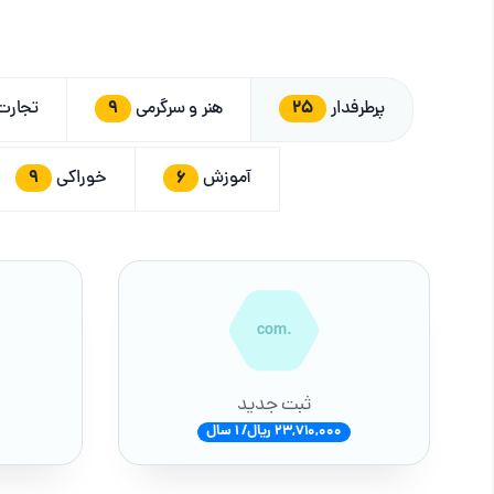
9
25
پرطرفدار
هنر و سرگرمی
تجار
9
6
آموزش
خوراکی
.com
ثبت جدید
23,710,000 ریال/ 1 سال