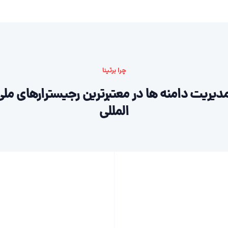
چرا برتینا
دیریت دامنه ها در معتبرترین رجیسترارهای ملی
المللی