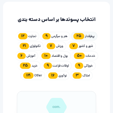
انتخاب پسوندها بر اساس دسته بندی
12
9
25
پرطرفدار
هنر و سرگرمی
تجارت
21
7
7
شهر و کشور
ورزش
تکنولوژی
6
10
50
خدمات
پول و اقتصاد
آموزش
25
9
9
خوراکی
اوقات فراغت
خرید
121
16
3
املاک
نوآوری
Other
.com