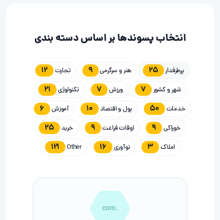
انتخاب پسوندها بر اساس دسته بندی
12
9
25
پرطرفدار
هنر و سرگرمی
تجارت
21
7
7
شهر و کشور
ورزش
تکنولوژی
6
10
50
خدمات
پول و اقتصاد
آموزش
25
9
9
خوراکی
اوقات فراغت
خرید
121
16
3
املاک
نوآوری
Other
.com