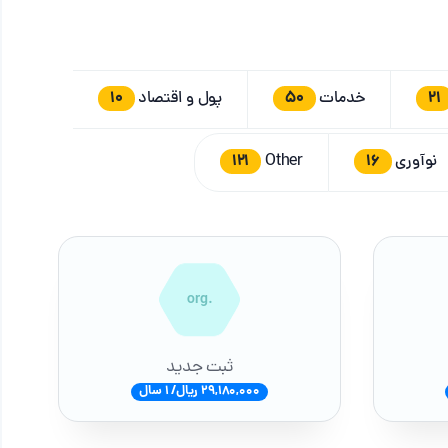
10
50
21
خدمات
پول و اقتصاد
121
16
نوآوری
Other
.org
ثبت جدید
29,180,000 ریال/ 1 سال