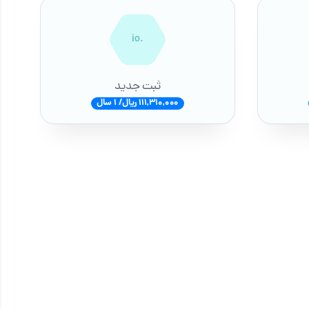
.io
ثبت جدید
111,310,000 ریال/ 1 سال