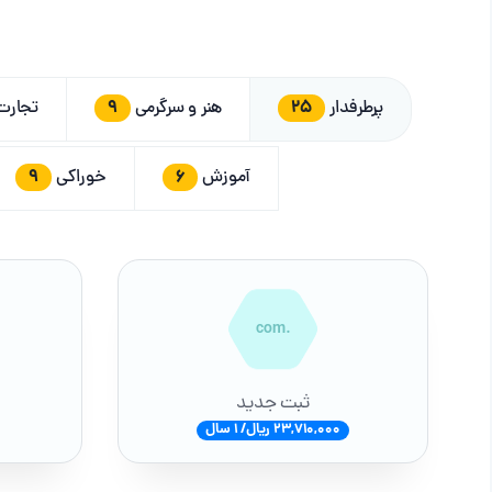
9
25
پرطرفدار
هنر و سرگرمی
تجار
9
6
آموزش
خوراکی
.com
ثبت جدید
23,710,000 ریال/ 1 سال