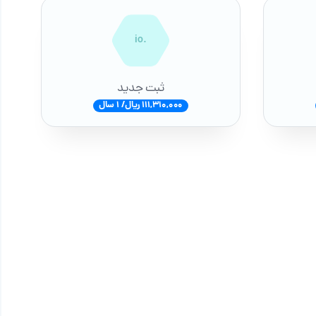
.io
ثبت جدید
111,310,000 ریال/ 1 سال