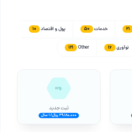
10
50
21
خدمات
پول و اقتصاد
121
16
نوآوری
Other
.org
ثبت جدید
29,180,000 ریال/ 1 سال