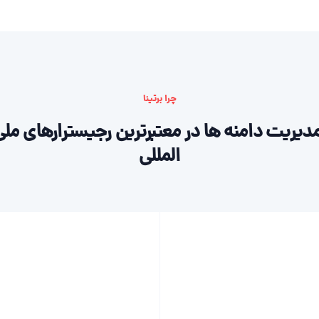
چرا برتینا
دیریت دامنه ها در معتبرترین رجیسترارهای ملی
المللی