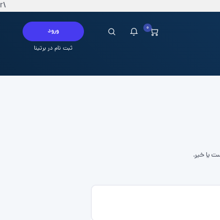
\r
0
ورود
ثبت نام در برتینا
چ پیامی در این لحظه ندارید
ست یا خیر.