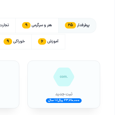
9
25
پرطرفدار
هنر و سرگرمی
تجار
9
6
آموزش
خوراکی
.com
ثبت جدید
23,710,000 ریال/ 1 سال