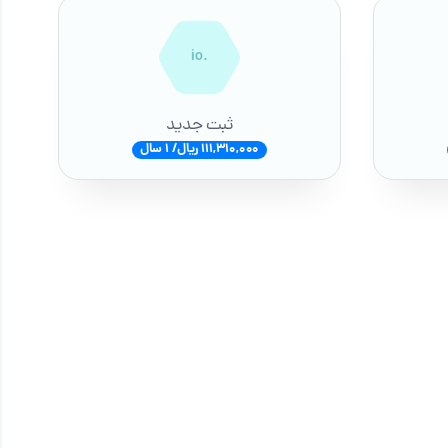
.io
ثبت جدید
111,310,000 ریال/ 1 سال