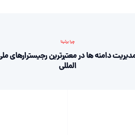
چرا برتینا
دیریت دامنه ها در معتبرترین رجیسترارهای ملی
المللی