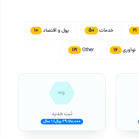
10
50
21
خدمات
پول و اقتصاد
121
16
نوآوری
Other
.org
ثبت جدید
29,180,000 ریال/ 1 سال