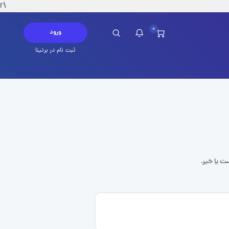
\r
0
ورود
ثبت نام در برتینا
چ پیامی در این لحظه ندارید
ست یا خیر.