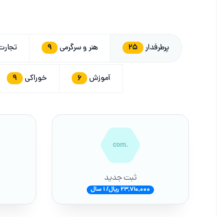
9
25
پرطرفدار
هنر و سرگرمی
تجار
9
6
آموزش
خوراکی
.com
ثبت جدید
23,710,000 ریال/ 1 سال