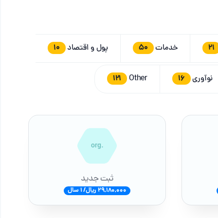
10
50
21
خدمات
پول و اقتصاد
121
16
نوآوری
Other
.org
ثبت جدید
29,180,000 ریال/ 1 سال