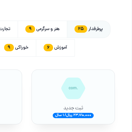
9
25
پرطرفدار
هنر و سرگرمی
تجار
9
6
آموزش
خوراکی
.com
ثبت جدید
23,710,000 ریال/ 1 سال