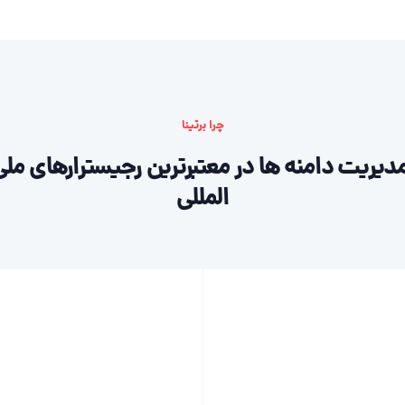
چرا برتینا
دیریت دامنه ها در معتبرترین رجیسترارهای ملی
المللی