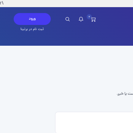
\r
0
ورود
ثبت نام در برتینا
چ پیامی در این لحظه ندارید
ست یا خیر.