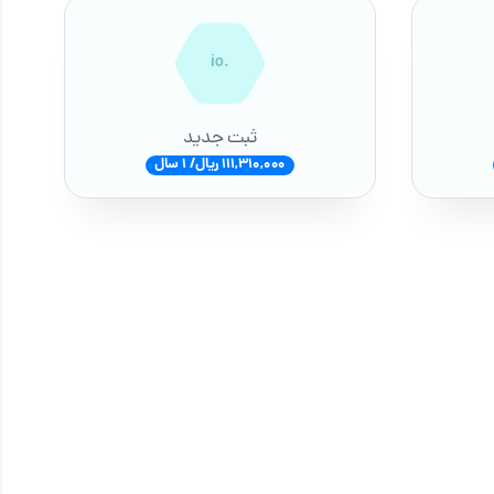
.io
ثبت جدید
111,310,000 ریال/ 1 سال