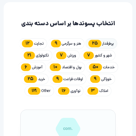
انتخاب پسوندها بر اساس دسته بندی
12
9
25
پرطرفدار
هنر و سرگرمی
تجارت
21
7
7
شهر و کشور
ورزش
تکنولوژی
6
10
50
خدمات
پول و اقتصاد
آموزش
25
9
9
خوراکی
اوقات فراغت
خرید
121
16
3
املاک
نوآوری
Other
.com