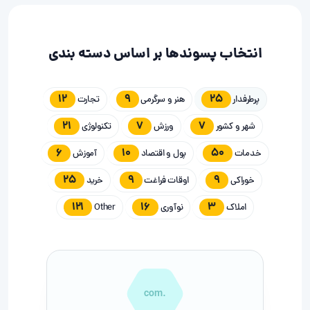
انتخاب پسوندها بر اساس دسته بندی
12
9
25
پرطرفدار
هنر و سرگرمی
تجارت
21
7
7
شهر و کشور
ورزش
تکنولوژی
6
10
50
خدمات
پول و اقتصاد
آموزش
25
9
9
خوراکی
اوقات فراغت
خرید
121
16
3
املاک
نوآوری
Other
.com