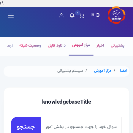
\r
0
IR
مرکز آموزش
پشتیبانی
اخبار
دانلود فایل
وضعیت شبکه
ارسال تی
اعضا
مرکز آموزش
سیستم پشتیبانی
knowledgebaseTitle
جستجو