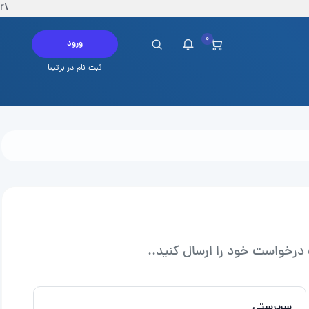
\r
0
ورود
ثبت نام در برتینا
چ پیامی در این لحظه ندارید
 درخواست خود را ارسال کنید..
سرپرستی