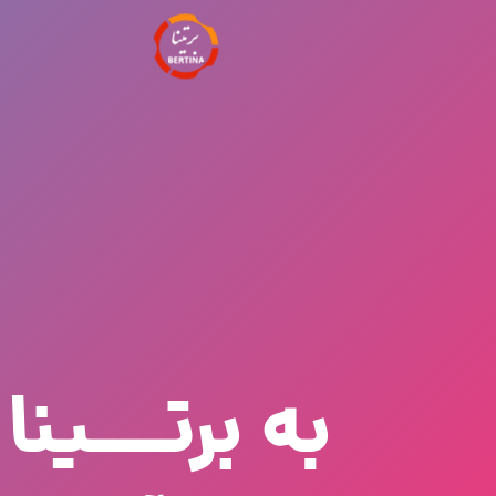
به برتـــینا