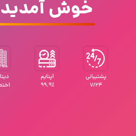
خوش آمدید
پشتیبانی
آپتایم
دیتا
7/24
99.9٪
اختص