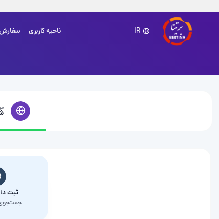
ناحیه کاربری
سفارش
IR
مرحل
ش
ثبت دا
جستجوی 