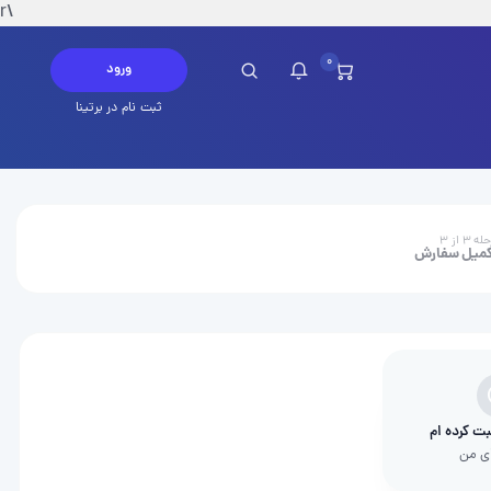
\r
0
ورود
ثبت نام در برتینا
چ پیامی در این لحظه ندارید
ه ۳ از ۳
میل سفارش
ثبت کرده ام
ی من