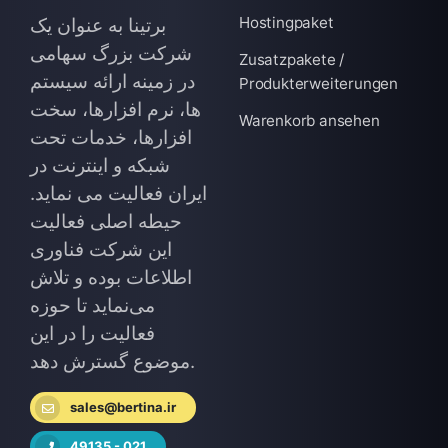
Hostingpaket
برتینا به عنوان یک
شرکت بزرگ سهامی
Zusatzpakete /
در زمینه ارائه سیستم
Produkterweiterungen
ها، نرم افزارها، سخت
Warenkorb ansehen
افزارها، خدمات تحت
شبکه و اینترنت در
ایران فعالیت می نماید.
حیطه اصلی فعالیت
این شرکت فناوری
اطلاعات بوده و تلاش
می‌نماید تا حوزه
فعالیت را در این
موضوع گسترش دهد.
sales@bertina.ir
49135 - 021