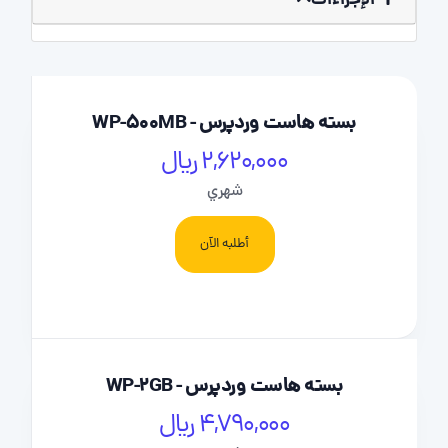
الإجراءات
بسته هاست وردپرس - WP-500MB
2,620,000 ریال
شهري
أطلبه الآن
بسته هاست وردپرس - WP-2GB
4,790,000 ریال