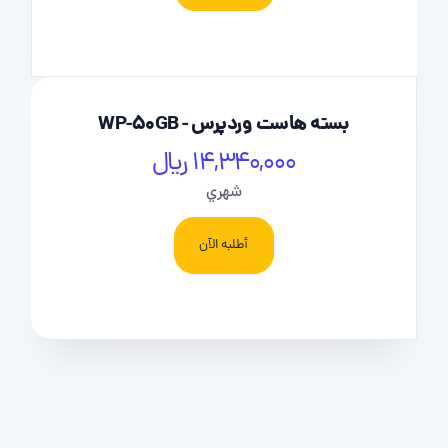
بسته هاست وردپرس - WP-50GB
14,340,000 ریال
شهري
أطلبه الآن