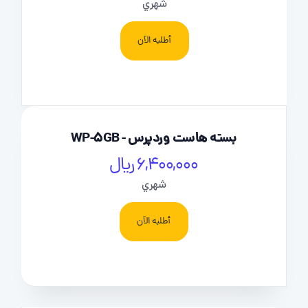
شهري
أطلبه الآن
بسته هاست وردپرس - WP-5GB
6,400,000 ریال
شهري
أطلبه الآن