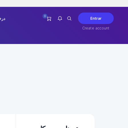
0
درخ
Entrar
Create account
No tiene notificaciones en este
momento.