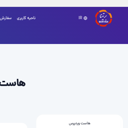
ناحیه کاربری
سفارش
IR
هاست لین
هاست وردپرس