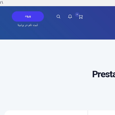
\r
0
ورود
ثبت نام در برتینا
چ پیامی در این لحظه ندارید