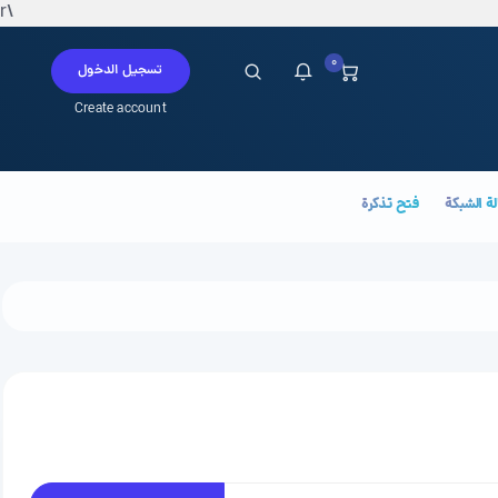
\r
0
تسجيل الدخول
Create account
ة الشبكة
فتح تذكرة
 لديك إشعارات حالياً.