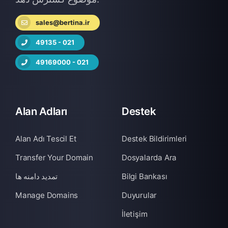
sales@bertina.ir
49135 - 021
49169000 - 021
Alan Adları
Destek
Alan Adı Tescil Et
Destek Bildirimleri
Transfer Your Domain
Dosyalarda Ara
Bilgi Bankası
تمدید دامنه ها
Manage Domains
Duyurular
İletişim