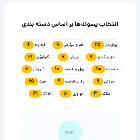
انتخاب پسوندها بر اساس دسته بندی
12
9
25
پرطرفدار
هنر و سرگرمی
تجارت
21
7
7
شهر و کشور
ورزش
تکنولوژی
6
10
50
خدمات
پول و اقتصاد
آموزش
25
9
9
خوراکی
اوقات فراغت
خرید
121
16
3
املاک
نوآوری
Other
.com