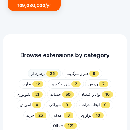
109,080,000/yr
Browse extensions by category
پرطرفدار
25
هنر و سرگرمی
9
تجارت
12
شهر و کشور
7
ورزش
7
تکنولوژی
21
خدمات
50
پول و اقتصاد
10
آموزش
6
خوراکی
9
اوقات فراغت
9
خرید
25
املاک
3
نوآوری
16
Other
121