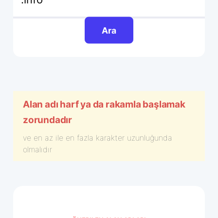
Ara
Alan adı harf ya da rakamla başlamak
zorundadır
ve en az
ile en fazla
karakter uzunluğunda
olmalıdır