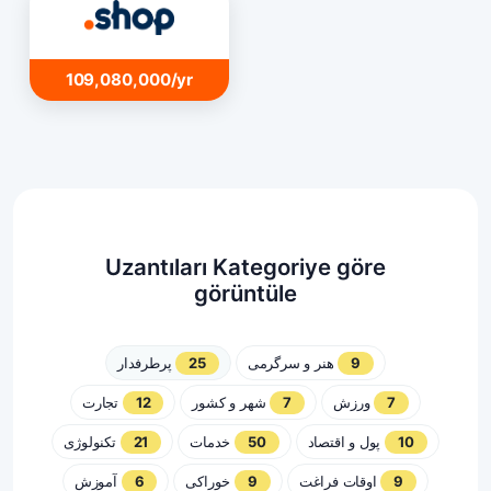
109,080,000/yr
Uzantıları Kategoriye göre
görüntüle
پرطرفدار
25
هنر و سرگرمی
9
تجارت
12
شهر و کشور
7
ورزش
7
تکنولوژی
21
خدمات
50
پول و اقتصاد
10
آموزش
6
خوراکی
9
اوقات فراغت
9