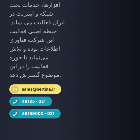
افزارها، خدمات تحت
شبکه و اینترنت در
ایران فعالیت می نماید.
حیطه اصلی فعالیت
این شرکت فناوری
اطلاعات بوده و تلاش
می‌نماید تا حوزه
فعالیت را در این
موضوع گسترش دهد.
sales@bertina.ir
49135 - 021
49169000 - 021