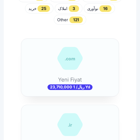
خرید
25
املاک
3
نوآوری
16
Other
121
.com
Yeni Fiyat
23,710,000 ریال/ 1 Yıl
.ir