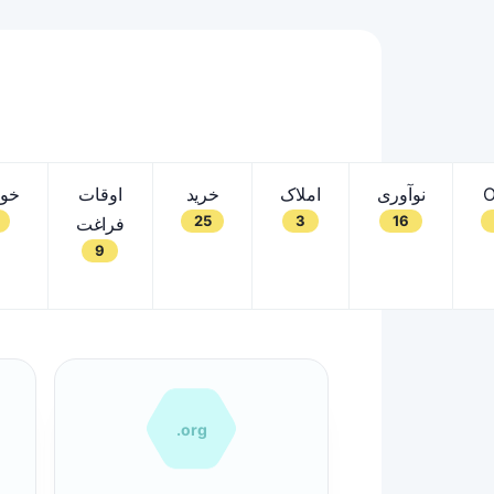
اکی
اوقات
خرید
املاک
نوآوری
O
25
3
16
فراغت
9
.org