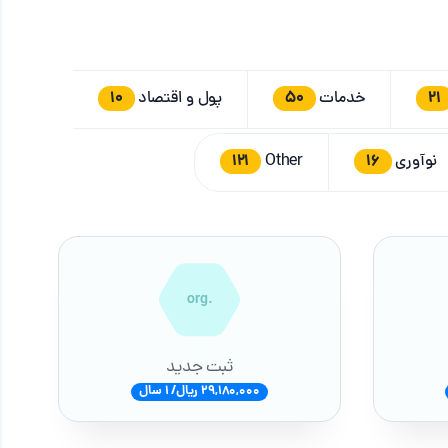
10
50
21
خدمات
پول و اقتصاد
121
16
نوآوری
Other
.org
ثبت جدید
29,180,000 ریال/ 1 سال