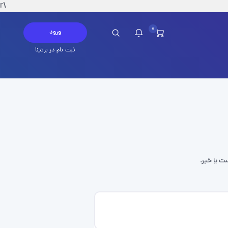
\r
0
ورود
ثبت نام در برتینا
چ پیامی در این لحظه ندارید
ست یا خیر.