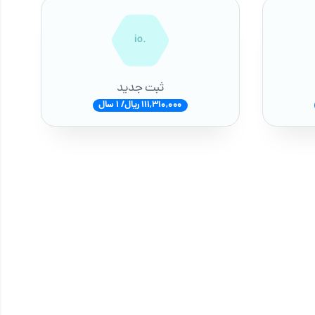
.io
ثبت جدید
111,310,000 ریال/ 1 سال