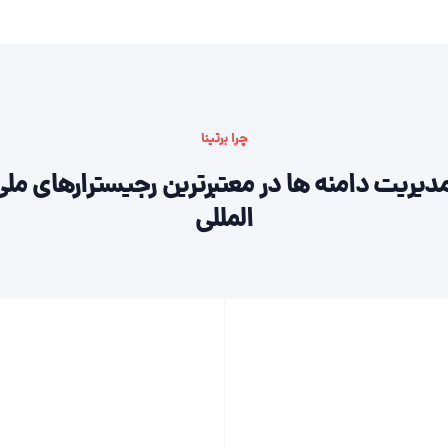
چرا برتینا
دیریت دامنه ها در معتبرترین رجیسترارهای ملی
المللی