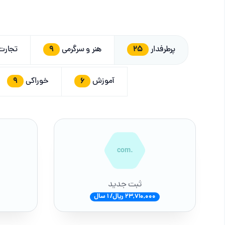
9
25
پرطرفدار
هنر و سرگرمی
تجار
9
6
آموزش
خوراکی
.com
ثبت جدید
23,710,000 ریال/ 1 سال