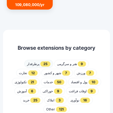
109,080,000/yr
Browse extensions by category
پرطرفدار
25
هنر و سرگرمی
9
تجارت
12
شهر و کشور
7
ورزش
7
تکنولوژی
21
خدمات
50
پول و اقتصاد
10
آموزش
6
خوراکی
9
اوقات فراغت
9
خرید
25
املاک
3
نوآوری
16
Other
121