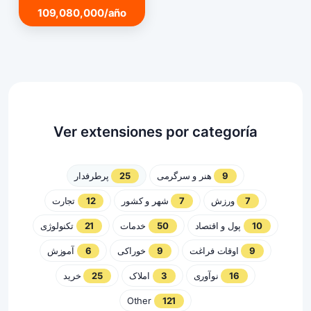
109,080,000/año
Ver extensiones por categoría
پرطرفدار
25
هنر و سرگرمی
9
تجارت
12
شهر و کشور
7
ورزش
7
تکنولوژی
21
خدمات
50
پول و اقتصاد
10
آموزش
6
خوراکی
9
اوقات فراغت
9
خرید
25
املاک
3
نوآوری
16
Other
121