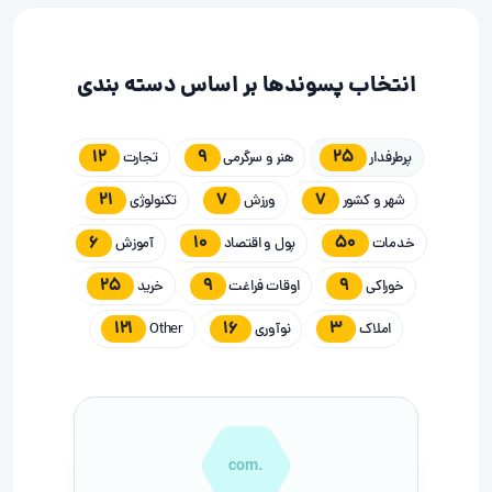
انتخاب پسوندها بر اساس دسته بندی
12
9
25
پرطرفدار
هنر و سرگرمی
تجارت
21
7
7
شهر و کشور
ورزش
تکنولوژی
6
10
50
خدمات
پول و اقتصاد
آموزش
25
9
9
خوراکی
اوقات فراغت
خرید
121
16
3
املاک
نوآوری
Other
.com