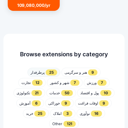
109,080,000/yr
Browse extensions by category
پرطرفدار
25
هنر و سرگرمی
9
تجارت
12
شهر و کشور
7
ورزش
7
تکنولوژی
21
خدمات
50
پول و اقتصاد
10
آموزش
6
خوراکی
9
اوقات فراغت
9
خرید
25
املاک
3
نوآوری
16
Other
121