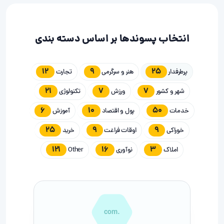
انتخاب پسوندها بر اساس دسته بندی
12
9
25
پرطرفدار
هنر و سرگرمی
تجارت
21
7
7
شهر و کشور
ورزش
تکنولوژی
6
10
50
خدمات
پول و اقتصاد
آموزش
25
9
9
خوراکی
اوقات فراغت
خرید
121
16
3
املاک
نوآوری
Other
.com